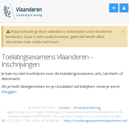
×
Waarschuwing: deze website is ontworpen voor moderne
browsers. Daar u een oude browser gebruikt werkt alles
misschien niet zoals het hoort.
Toelatingsexamens Vlaanderen –
Inschrijvingen
Je kan nu niet inschrijven voor de toelatingsexamens arts, tandarts of
dierenarts.
Als je hebt deelgenomen en je resultaten wil bekijken, moet je eerst
inloggen
.
© AHOVOKS 2026 –
Contact
–
Privacyverklaring
Agentschap voor Hoger Onderwijs, Volwassenenonderwijs,Kwalificaties &
Studietoelagen (AHOVOKS) – Koning Albert II-laan 15, 1210 Brussel, België
☎ +32 2 553 17 00 – KBO: 0316.380.841 –
https://toelatingsexamensvlaanderen.be/